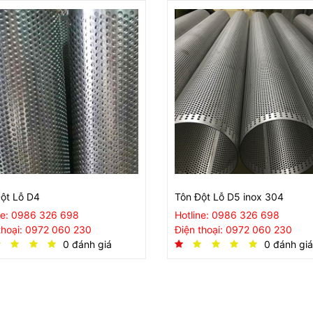
ột Lỗ D4
Tôn Đột Lỗ D5 inox 304
ne: 0986 326 698
Hotline: 0986 326 698
thoại: 0972 060 230
Điện thoại: 0972 060 230
0 đánh giá
0 đánh giá