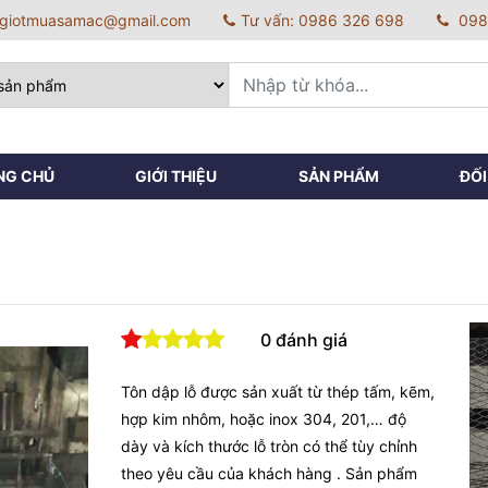
: giotmuasamac@gmail.com
Tư vấn: 0986 326 698
098
NG CHỦ
GIỚI THIỆU
SẢN PHẨM
ĐỐI
0 đánh giá
Tôn dập lỗ được sản xuất từ thép tấm, kẽm,
hợp kim nhôm, hoặc inox 304, 201,… độ
dày và kích thước lỗ tròn có thể tùy chỉnh
theo yêu cầu của khách hàng . Sản phẩm