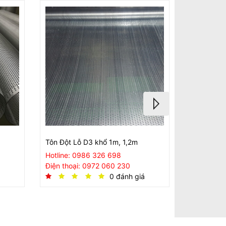
Tôn Đột Lỗ D3 khổ 1m, 1,2m
Tôn Đột Lỗ
Hotline: 0986 326 698
Hotline: 
Điện thoại: 0972 060 230
Điện thoại
0 đánh giá