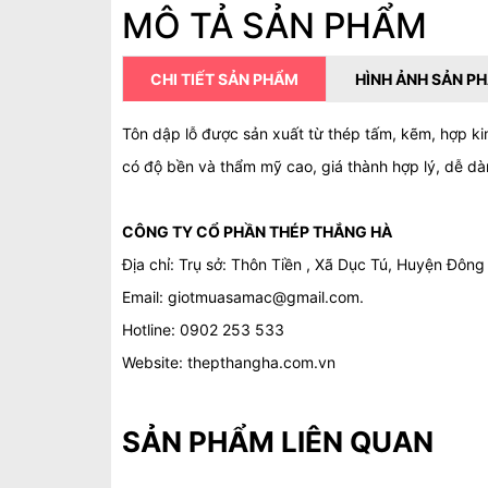
MÔ TẢ SẢN PHẨM
CHI TIẾT SẢN PHẨM
HÌNH ẢNH SẢN P
Tôn dập lỗ được sản xuất từ thép tấm, kẽm, hợp ki
có độ bền và thẩm mỹ cao, giá thành hợp lý, dễ dà
CÔNG TY CỔ PHẦN THÉP THẮNG HÀ
Địa chỉ: Trụ sở: Thôn Tiền , Xã Dục Tú, Huyện Đông
Email: giotmuasamac@gmail.com.
Hotline: 0902 253 533
Website: thepthangha.com.vn
SẢN PHẨM LIÊN QUAN