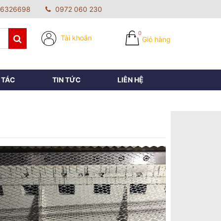
6326698
0972 060 230
0
Tài khoản
Giỏ hàng
 TÁC
TIN TỨC
LIÊN HỆ